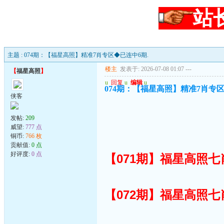
站
主题 : 074期：【福星高照】精准7肖专区◆已连中6期.
楼主
发表于: 2026-07-08 01:07
---
【
福星高照
】
u
回复
u
编辑
u
074期：【福星高照】精准7肖专区
侠客
发帖:
209
威望:
777 点
铜币:
766 枚
贡献值:
0 点
好评度:
0 点
【071期】福星高照
【072期】福星高照