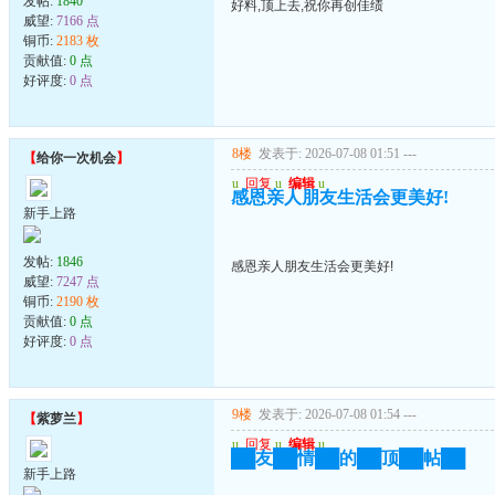
发帖:
1840
好料,顶上去,祝你再创佳绩
威望:
7166 点
铜币:
2183 枚
贡献值:
0 点
好评度:
0 点
8楼
发表于: 2026-07-08 01:51
---
【
给你一次机会
】
u
回复
u
编辑
u
感恩亲人朋友生活会更美好!
新手上路
发帖:
1846
感恩亲人朋友生活会更美好!
威望:
7247 点
铜币:
2190 枚
贡献值:
0 点
好评度:
0 点
9楼
发表于: 2026-07-08 01:54
---
【
紫萝兰
】
u
回复
u
编辑
u
██友██情██的██顶██帖██
新手上路