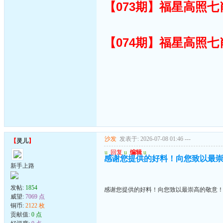
【073期】福星高照
【074期】福星高照
沙发
发表于: 2026-07-08 01:46
---
【
灵儿
】
u
回复
u
编辑
u
感谢您提供的好料！向您致以最
新手上路
发帖:
1854
感谢您提供的好料！向您致以最崇高的敬意
威望:
7069 点
铜币:
2122 枚
贡献值:
0 点