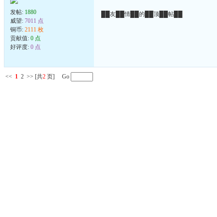
发帖:
1880
██友██情██的██顶██帖██
威望:
7011 点
铜币:
2111 枚
贡献值:
0 点
好评度:
0 点
<<
1
2
>>
[共
2
页] Go