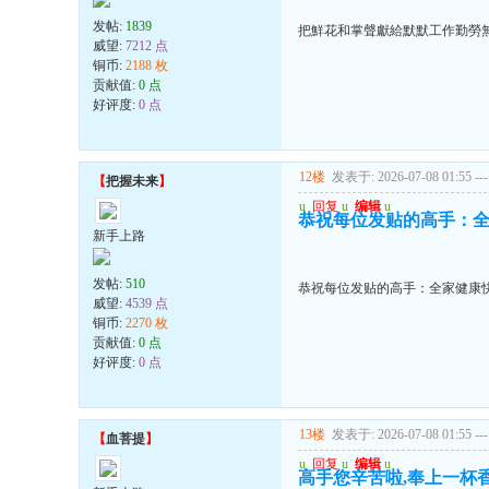
发帖:
1839
把鮮花和掌聲獻給默默工作勤勞
威望:
7212 点
铜币:
2188 枚
贡献值:
0 点
好评度:
0 点
12楼
发表于: 2026-07-08 01:55
---
【
把握未来
】
u
回复
u
编辑
u
恭祝每位发贴的高手：全
新手上路
发帖:
510
恭祝每位发贴的高手：全家健康快
威望:
4539 点
铜币:
2270 枚
贡献值:
0 点
好评度:
0 点
13楼
发表于: 2026-07-08 01:55
---
【
血菩提
】
u
回复
u
编辑
u
高手您辛苦啦,奉上一杯