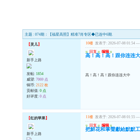
主题 : 074期：【福星高照】精准7肖专区◆已连中6期.
10楼
发表于: 2026-07-08 01:54
---
【
灵儿
】
u
回复
u
编辑
u
高！高！高！跟你连连
新手上路
发帖:
1854
高！高！高！跟你连连大中
威望:
7069 点
铜币:
2122 枚
贡献值:
0 点
好评度:
0 点
11楼
发表于: 2026-07-08 01:55
---
【
红的苹果
】
u
回复
u
编辑
u
把鮮花和掌聲獻給默默
新手上路