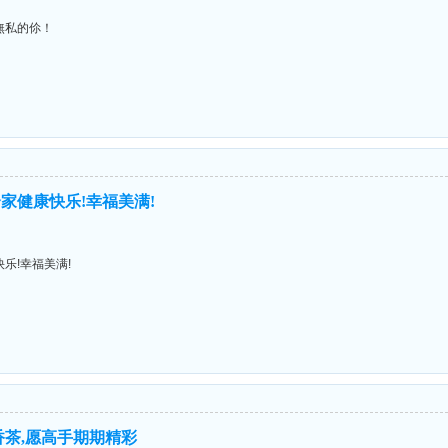
無私的伱！
家健康快乐!幸福美满!
乐!幸福美满!
香茶,愿高手期期精彩