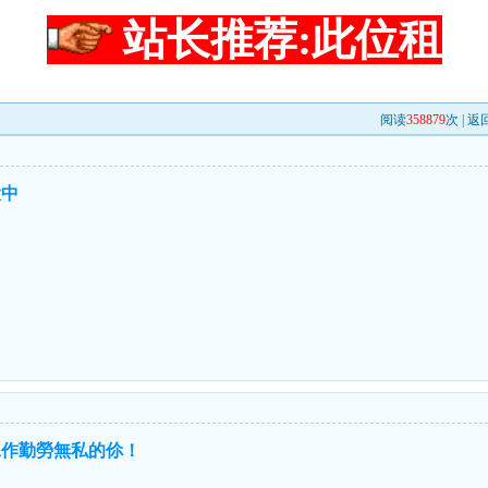
站长推荐:此位租
阅读
358879
次 |
返
大中
工作勤勞無私的伱！