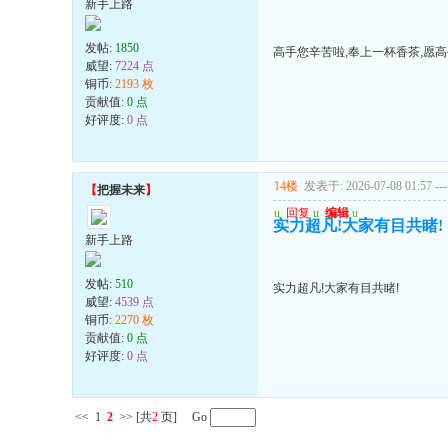
新手上路
发帖:
1850
高手您辛苦啦,奉上一杯香茶,愿
威望:
7224 点
铜币:
2193 枚
贡献值:
0 点
好评度:
0 点
14楼
发表于: 2026-07-08 01:57
---
【
把握未来
】
u
回复
u
编辑
u
实力超凡!大家有目共睹!
新手上路
发帖:
510
实力超凡!大家有目共睹!
威望:
4539 点
铜币:
2270 枚
贡献值:
0 点
好评度:
0 点
<<
1
2
>>
[共
2
页] Go