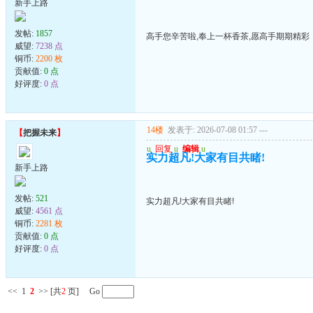
新手上路
发帖:
1857
高手您辛苦啦,奉上一杯香茶,愿高手期期精彩
威望:
7238 点
铜币:
2200 枚
贡献值:
0 点
好评度:
0 点
14楼
发表于: 2026-07-08 01:57
---
【
把握未来
】
u
回复
u
编辑
u
实力超凡!大家有目共睹!
新手上路
发帖:
521
实力超凡!大家有目共睹!
威望:
4561 点
铜币:
2281 枚
贡献值:
0 点
好评度:
0 点
<<
1
2
>>
[共
2
页] Go