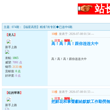
站
主题 : 074期：【福星高照】精准7肖专区◆已连中6期.
10楼
发表于: 2026-07-08 01:54
---
【
灵儿
】
u
回复
u
编辑
u
高！高！高！跟你连连大中
新手上路
发帖:
1865
高！高！高！跟你连连大中
威望:
7091 点
铜币:
2133 枚
贡献值:
0 点
好评度:
0 点
11楼
发表于: 2026-07-08 01:55
---
【
红的苹果
】
u
回复
u
编辑
u
把鮮花和掌聲獻給默默工作勤勞
新手上路