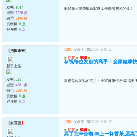
发帖:
1847
把鮮花和掌聲獻給默默工作勤勞無私的伱！
威望:
7228 点
铜币:
2196 枚
贡献值:
0 点
好评度:
0 点
12楼
发表于: 2026-07-08 01:55
---
【
把握未来
】
u
回复
u
编辑
u
恭祝每位发贴的高手：全家健康快
新手上路
发帖:
521
恭祝每位发贴的高手：全家健康快乐!幸福美满
威望:
4561 点
铜币:
2281 枚
贡献值:
0 点
好评度:
0 点
13楼
发表于: 2026-07-08 01:55
---
【
血菩提
】
u
回复
u
编辑
u
高手您辛苦啦,奉上一杯香茶,愿高