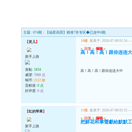
主题 : 074期：【福星高照】精准7肖专区◆已连中6期.
10楼
发表于: 2026-07-08 01:54
---
【
灵儿
】
u
回复
u
编辑
u
高！高！高！跟你连连
新手上路
发帖:
1854
高！高！高！跟你连连大中
威望:
7069 点
铜币:
2122 枚
贡献值:
0 点
好评度:
0 点
11楼
发表于: 2026-07-08 01:55
---
【
红的苹果
】
u
回复
u
编辑
u
把鮮花和掌聲獻給默默
新手上路