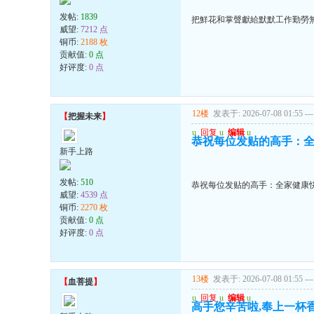
发帖:
1839
把鮮花和掌聲獻給默默工作勤勞
威望:
7212 点
铜币:
2188 枚
贡献值:
0 点
好评度:
0 点
12楼
发表于: 2026-07-08 01:55
---
【
把握未来
】
u
回复
u
编辑
u
恭祝每位发贴的高手：全
新手上路
发帖:
510
恭祝每位发贴的高手：全家健康快
威望:
4539 点
铜币:
2270 枚
贡献值:
0 点
好评度:
0 点
13楼
发表于: 2026-07-08 01:55
---
【
血菩提
】
u
回复
u
编辑
u
高手您辛苦啦,奉上一杯