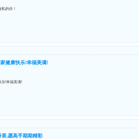
無私的伱！
家健康快乐!幸福美满!
乐!幸福美满!
香茶,愿高手期期精彩