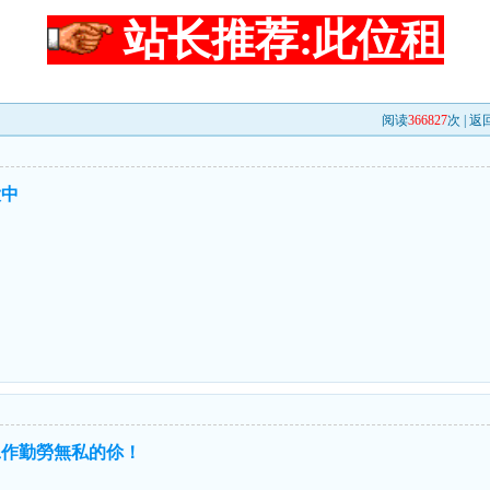
站长推荐:此位租
阅读
366827
次 |
返
大中
工作勤勞無私的伱！