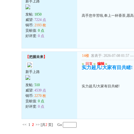
新手上路
发帖:
1850
高手您辛苦啦,奉上一杯香茶,愿
威望:
7224 点
铜币:
2193 枚
贡献值:
0 点
好评度:
0 点
14楼
发表于: 2026-07-08 01:57
---
【
把握未来
】
u
回复
u
编辑
u
实力超凡!大家有目共睹!
新手上路
发帖:
510
实力超凡!大家有目共睹!
威望:
4539 点
铜币:
2270 枚
贡献值:
0 点
好评度:
0 点
<<
1
2
>>
[共
2
页] Go