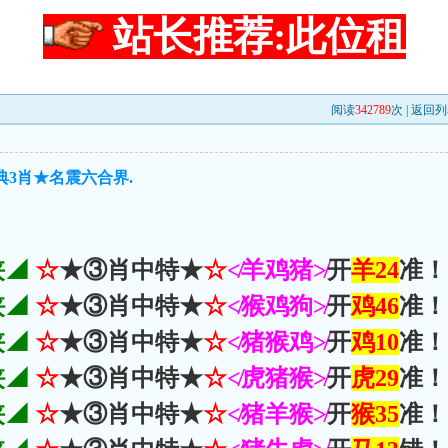
站长推荐:此位租
阅读
342789
次 |
返回列
典3肖★名震六合界.
侠◢
☆
★③肖中特★
☆
≮羊鸡猪≯
开
羊24
准！
侠◢
☆
★③肖中特★
☆
≮猴鸡狗≯
开
鸡46
准！
侠◢
☆
★③肖中特★
☆
≮猪猴鸡≯
开
鸡10
准！
侠◢
☆
★③肖中特★
☆
≮虎猪猴≯
开
虎29
准！
侠◢
☆
★③肖中特★
☆
≮猪羊猴≯
开
猴35
准！