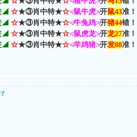
侠◢
☆
★③肖中特★
☆
≮猪牛虎≯
开
马13
错！
侠◢
☆
★③肖中特★
☆
≮鼠牛虎≯
开
鼠43
准！
侠◢
☆
★③肖中特★
☆
≮牛兔鸡≯
开
猪44
错！
侠◢
☆
★③肖中特★
☆
≮鼠虎龙≯
开
龙27
准！
侠◢
☆
★③肖中特★
☆
≮羊鸡猪≯
开
发88
准！
苦了