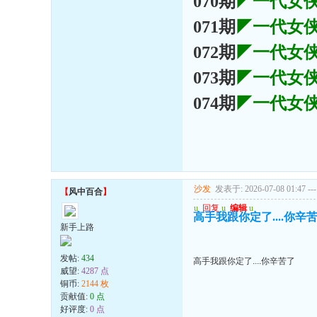
070期
◤一代女
071期
◤一代女
072期
◤一代女
073期
◤一代女
074期
◤一代女
沙发
发表于: 2026-07-08 01:47
---
【
风中百合
】
u
回复
u
编辑
u
高手我跟你定了....你辛
新手上路
发帖:
434
高手我跟你定了....你辛苦了
威望:
4287 点
铜币:
2144 枚
贡献值:
0 点
好评度:
0 点