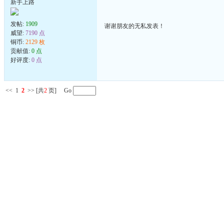
新手上路
发帖:
1909
谢谢朋友的无私发表！
威望:
7190 点
铜币:
2129 枚
贡献值:
0 点
好评度:
0 点
<<
1
2
>>
[共
2
页] Go