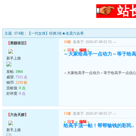
站
主题 : 074期：【一代女侠】经典3肖★名震六合界.
10楼
发表于: 2026-07-08 01:55
---
【
美丽依旧
】
u
回复
u
编辑
u
～大家给高手一点动力～等于给
新手上路
发帖:
1964
～大家给高手一点动力～等于给高手一点信
威望:
7515 点
铜币:
2259 枚
贡献值:
0 点
好评度:
0 点
11楼
发表于: 2026-07-08 01:57
---
【
六合天娇
】
u
回复
u
编辑
u
给高手顶一帖！帮帮输钱的彩民..
新手上路