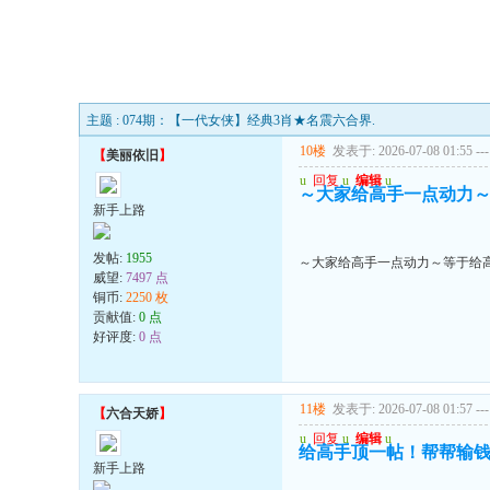
主题 : 074期：【一代女侠】经典3肖★名震六合界.
10楼
发表于: 2026-07-08 01:55
---
【
美丽依旧
】
u
回复
u
编辑
u
～大家给高手一点动力
新手上路
发帖:
1955
～大家给高手一点动力～等于给
威望:
7497 点
铜币:
2250 枚
贡献值:
0 点
好评度:
0 点
11楼
发表于: 2026-07-08 01:57
---
【
六合天娇
】
u
回复
u
编辑
u
给高手顶一帖！帮帮输钱的
新手上路