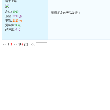
新手上路
发帖:
1909
谢谢朋友的无私发表！
威望:
7190 点
铜币:
2129 枚
贡献值:
0 点
好评度:
0 点
<<
1
2
>>
[共
2
页] Go