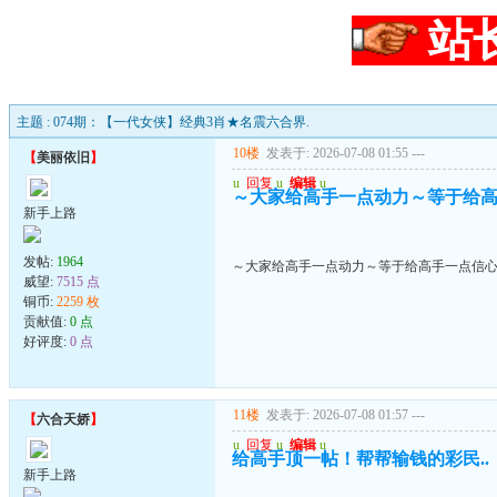
站
主题 : 074期：【一代女侠】经典3肖★名震六合界.
10楼
发表于: 2026-07-08 01:55
---
【
美丽依旧
】
u
回复
u
编辑
u
～大家给高手一点动力～等于给
新手上路
发帖:
1964
～大家给高手一点动力～等于给高手一点信
威望:
7515 点
铜币:
2259 枚
贡献值:
0 点
好评度:
0 点
11楼
发表于: 2026-07-08 01:57
---
【
六合天娇
】
u
回复
u
编辑
u
给高手顶一帖！帮帮输钱的彩民..
新手上路