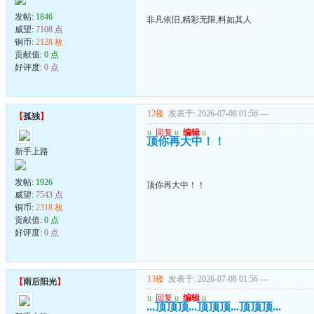
发帖:
1846
非凡依旧,精彩无限,料如其人
威望:
7108 点
铜币:
2128 枚
贡献值:
0 点
好评度:
0 点
12楼
发表于: 2026-07-08 01:56
---
【
孤独
】
u
回复
u
编辑
u
顶你再大中！！
新手上路
发帖:
1926
顶你再大中！！
威望:
7543 点
铜币:
2318 枚
贡献值:
0 点
好评度:
0 点
13楼
发表于: 2026-07-08 01:56
---
【
雨后阳光
】
u
回复
u
编辑
u
...顶顶顶...顶顶顶...顶顶顶...