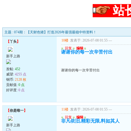
站
主题 : 074期：【天财色猪】打造2026年最强最稳中特资料！
10楼
发表于: 2026-07-08 01:55
---
【
丫头
】
u
回复
u
编辑
u
谢谢你的每一次辛苦付出
新手上路
发帖:
452
谢谢你的每一次辛苦付出
威望:
4255 点
铜币:
2128 枚
贡献值:
0 点
好评度:
0 点
11楼
发表于: 2026-07-08 01:55
---
【
你是唯一
】
u
回复
u
编辑
u
非凡依旧,精彩无限,料如其人
新手上路