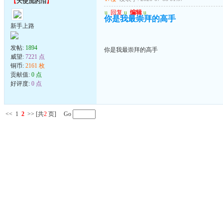
【
天使流的泪
】
u
回复
u
编辑
u
你是我最崇拜的高手
新手上路
发帖:
1894
你是我最崇拜的高手
威望:
7221 点
铜币:
2161 枚
贡献值:
0 点
好评度:
0 点
<<
1
2
>>
[共
2
页] Go