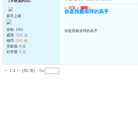
【
天使流的泪
】
u
回复
u
编辑
u
你是我最崇拜的高手
新手上路
发帖:
1894
你是我最崇拜的高手
威望:
7221 点
铜币:
2161 枚
贡献值:
0 点
好评度:
0 点
<<
1
2
>>
[共
2
页] Go