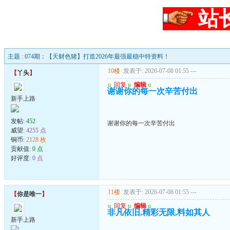
站
主题 : 074期：【天财色猪】打造2026年最强最稳中特资料！
10楼
发表于: 2026-07-08 01:55
---
【
丫头
】
u
回复
u
编辑
u
谢谢你的每一次辛苦付出
新手上路
发帖:
452
谢谢你的每一次辛苦付出
威望:
4255 点
铜币:
2128 枚
贡献值:
0 点
好评度:
0 点
11楼
发表于: 2026-07-08 01:55
---
【
你是唯一
】
u
回复
u
编辑
u
非凡依旧,精彩无限,料如其人
新手上路