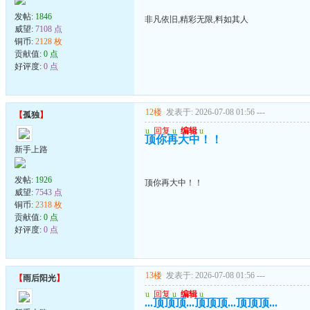
发帖:
1846
非凡依旧,精彩无限,料如其人
威望:
7108 点
铜币:
2128 枚
贡献值:
0 点
好评度:
0 点
12楼
发表于: 2026-07-08 01:56
---
【
孤独
】
u
回复
u
编辑
u
顶你再大中！！
新手上路
发帖:
1926
顶你再大中！！
威望:
7543 点
铜币:
2318 枚
贡献值:
0 点
好评度:
0 点
13楼
发表于: 2026-07-08 01:56
---
【
雨后阳光
】
u
回复
u
编辑
u
...顶顶顶...顶顶顶...顶顶顶...