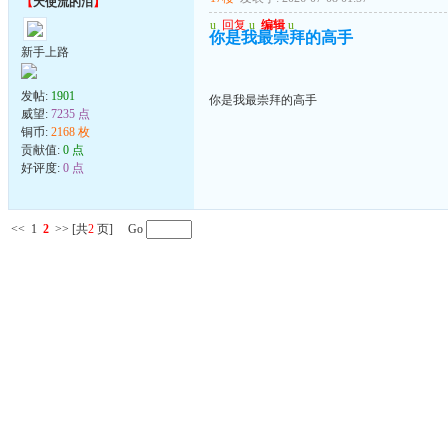
【
天使流的泪
】
u
回复
u
编辑
u
你是我最崇拜的高手
新手上路
发帖:
1901
你是我最崇拜的高手
威望:
7235 点
铜币:
2168 枚
贡献值:
0 点
好评度:
0 点
<<
1
2
>>
[共
2
页] Go