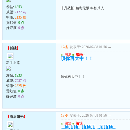
发帖:
1853
非凡依旧,精彩无限,料如其人
威望:
7122 点
铜币:
2135 枚
贡献值:
0 点
好评度:
0 点
12楼
发表于: 2026-07-08 01:56
---
【
孤独
】
u
回复
u
编辑
u
顶你再大中！！
新手上路
发帖:
1933
顶你再大中！！
威望:
7557 点
铜币:
2325 枚
贡献值:
0 点
好评度:
0 点
13楼
发表于: 2026-07-08 01:56
---
【
雨后阳光
】
u
回复
u
编辑
u
...顶顶顶...顶顶顶...顶顶顶...