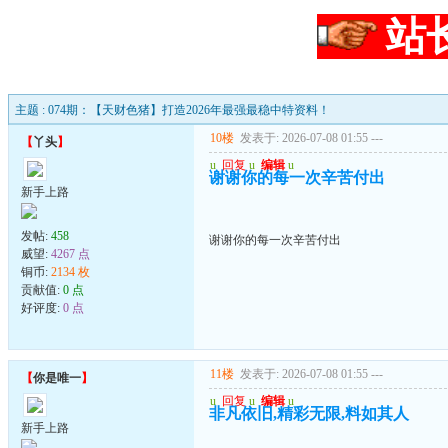
站
主题 : 074期：【天财色猪】打造2026年最强最稳中特资料！
10楼
发表于: 2026-07-08 01:55
---
【
丫头
】
u
回复
u
编辑
u
谢谢你的每一次辛苦付出
新手上路
发帖:
458
谢谢你的每一次辛苦付出
威望:
4267 点
铜币:
2134 枚
贡献值:
0 点
好评度:
0 点
11楼
发表于: 2026-07-08 01:55
---
【
你是唯一
】
u
回复
u
编辑
u
非凡依旧,精彩无限,料如其人
新手上路