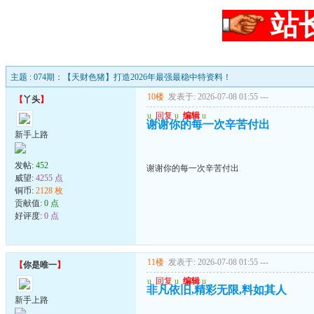
站
主题 : 074期：【天财色猪】打造2026年最强最稳中特资料！
10楼
发表于: 2026-07-08 01:55
---
【
丫头
】
u
回复
u
编辑
u
谢谢你的每一次辛苦付出
新手上路
发帖:
452
谢谢你的每一次辛苦付出
威望:
4255 点
铜币:
2128 枚
贡献值:
0 点
好评度:
0 点
11楼
发表于: 2026-07-08 01:55
---
【
你是唯一
】
u
回复
u
编辑
u
非凡依旧,精彩无限,料如其人
新手上路