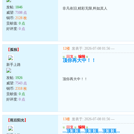
发帖:
1846
非凡依旧,精彩无限,料如其人
威望:
7108 点
铜币:
2128 枚
贡献值:
0 点
好评度:
0 点
12楼
发表于: 2026-07-08 01:56
---
【
孤独
】
u
回复
u
编辑
u
顶你再大中！！
新手上路
发帖:
1926
顶你再大中！！
威望:
7543 点
铜币:
2318 枚
贡献值:
0 点
好评度:
0 点
13楼
发表于: 2026-07-08 01:56
---
【
雨后阳光
】
u
回复
u
编辑
u
...顶顶顶...顶顶顶...顶顶顶...