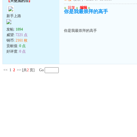
【
天使流的泪
】
u
回复
u
编辑
u
你是我最崇拜的高手
新手上路
发帖:
1894
你是我最崇拜的高手
威望:
7221 点
铜币:
2161 枚
贡献值:
0 点
好评度:
0 点
<<
1
2
>>
[共
2
页] Go