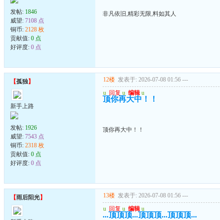
发帖:
1846
非凡依旧,精彩无限,料如其人
威望:
7108 点
铜币:
2128 枚
贡献值:
0 点
好评度:
0 点
12楼
发表于: 2026-07-08 01:56
---
【
孤独
】
u
回复
u
编辑
u
顶你再大中！！
新手上路
发帖:
1926
顶你再大中！！
威望:
7543 点
铜币:
2318 枚
贡献值:
0 点
好评度:
0 点
13楼
发表于: 2026-07-08 01:56
---
【
雨后阳光
】
u
回复
u
编辑
u
...顶顶顶...顶顶顶...顶顶顶...