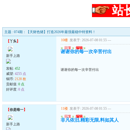
站
主题 : 074期：【天财色猪】打造2026年最强最稳中特资料！
10楼
发表于: 2026-07-08 01:55
---
【
丫头
】
u
回复
u
编辑
u
谢谢你的每一次辛苦付出
新手上路
发帖:
452
谢谢你的每一次辛苦付出
威望:
4255 点
铜币:
2128 枚
贡献值:
0 点
好评度:
0 点
11楼
发表于: 2026-07-08 01:55
---
【
你是唯一
】
u
回复
u
编辑
u
非凡依旧,精彩无限,料如其人
新手上路