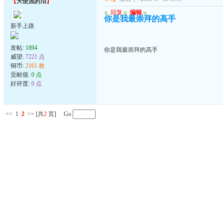
【
天使流的泪
】
u
回复
u
编辑
u
你是我最崇拜的高手
新手上路
发帖:
1894
你是我最崇拜的高手
威望:
7221 点
铜币:
2161 枚
贡献值:
0 点
好评度:
0 点
<<
1
2
>>
[共
2
页] Go