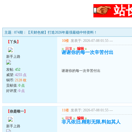
站
主题 : 074期：【天财色猪】打造2026年最强最稳中特资料！
10楼
发表于: 2026-07-08 01:55
---
【
丫头
】
u
回复
u
编辑
u
谢谢你的每一次辛苦付出
新手上路
发帖:
452
谢谢你的每一次辛苦付出
威望:
4255 点
铜币:
2128 枚
贡献值:
0 点
好评度:
0 点
11楼
发表于: 2026-07-08 01:55
---
【
你是唯一
】
u
回复
u
编辑
u
非凡依旧,精彩无限,料如其人
新手上路