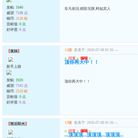
发帖:
1846
非凡依旧,精彩无限,料如其人
威望:
7108 点
铜币:
2128 枚
贡献值:
0 点
好评度:
0 点
12楼
发表于: 2026-07-08 01:56
---
【
孤独
】
u
回复
u
编辑
u
顶你再大中！！
新手上路
发帖:
1926
顶你再大中！！
威望:
7543 点
铜币:
2318 枚
贡献值:
0 点
好评度:
0 点
13楼
发表于: 2026-07-08 01:56
---
【
雨后阳光
】
u
回复
u
编辑
u
...顶顶顶...顶顶顶...顶顶顶...