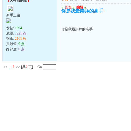
【
天使流的泪
】
u
回复
u
编辑
u
你是我最崇拜的高手
新手上路
发帖:
1894
你是我最崇拜的高手
威望:
7221 点
铜币:
2161 枚
贡献值:
0 点
好评度:
0 点
<<
1
2
>>
[共
2
页] Go