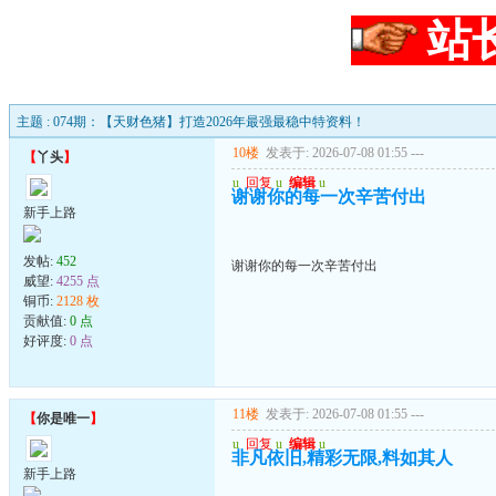
站
主题 : 074期：【天财色猪】打造2026年最强最稳中特资料！
10楼
发表于: 2026-07-08 01:55
---
【
丫头
】
u
回复
u
编辑
u
谢谢你的每一次辛苦付出
新手上路
发帖:
452
谢谢你的每一次辛苦付出
威望:
4255 点
铜币:
2128 枚
贡献值:
0 点
好评度:
0 点
11楼
发表于: 2026-07-08 01:55
---
【
你是唯一
】
u
回复
u
编辑
u
非凡依旧,精彩无限,料如其人
新手上路