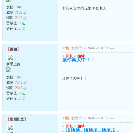
发帖:
1846
非凡依旧,精彩无限,料如其人
威望:
7108 点
铜币:
2128 枚
贡献值:
0 点
好评度:
0 点
12楼
发表于: 2026-07-08 01:56
---
【
孤独
】
u
回复
u
编辑
u
顶你再大中！！
新手上路
发帖:
1926
顶你再大中！！
威望:
7543 点
铜币:
2318 枚
贡献值:
0 点
好评度:
0 点
13楼
发表于: 2026-07-08 01:56
---
【
雨后阳光
】
u
回复
u
编辑
u
...顶顶顶...顶顶顶...顶顶顶...