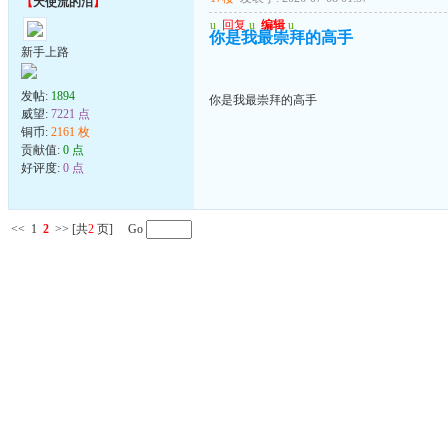
【
天使流的泪
】
u
回复
u
编辑
u
你是我最崇拜的高手
新手上路
发帖:
1894
你是我最崇拜的高手
威望:
7221 点
铜币:
2161 枚
贡献值:
0 点
好评度:
0 点
<<
1
2
>>
[共
2
页] Go