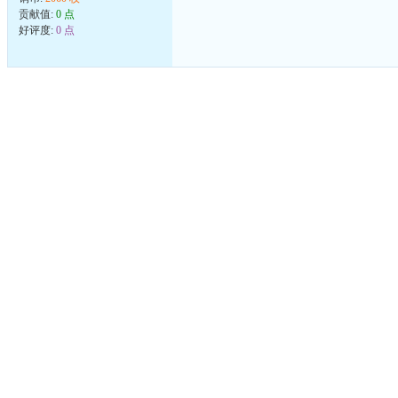
贡献值:
0 点
好评度:
0 点