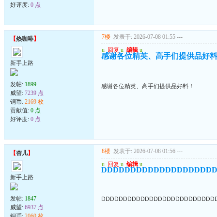
好评度:
0 点
7楼
发表于: 2026-07-08 01:55
---
【
热咖啡
】
u
回复
u
编辑
u
感谢各位精英、高手们提供品好
新手上路
发帖:
1899
感谢各位精英、高手们提供品好料！
威望:
7239 点
铜币:
2169 枚
贡献值:
0 点
好评度:
0 点
8楼
发表于: 2026-07-08 01:56
---
【
杏儿
】
u
回复
u
编辑
u
DDDDDDDDDDDDDDDDDDD
新手上路
发帖:
1847
DDDDDDDDDDDDDDDDDDDDDDDDDD
威望:
6937 点
铜币:
2060 枚