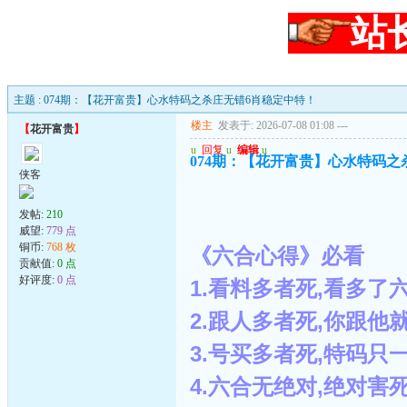
站
主题 : 074期：【花开富贵】心水特码之杀庄无错6肖稳定中特！
楼主
发表于: 2026-07-08 01:08
---
【
花开富贵
】
u
回复
u
编辑
u
074期：【花开富贵】心水特码之
侠客
发帖:
210
威望:
779 点
铜币:
768 枚
《六合心得》必看
贡献值:
0 点
好评度:
0 点
1.看料多者死,看多了
2.跟人多者死,你跟他
3.号买多者死,特码只
4.六合无绝对,绝对害