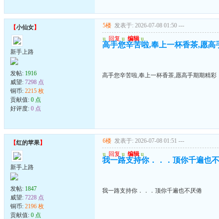
5楼
发表于: 2026-07-08 01:50
---
【
小仙女
】
u
回复
u
编辑
u
高手您辛苦啦,奉上一杯香茶,愿高
新手上路
发帖:
1916
高手您辛苦啦,奉上一杯香茶,愿高手期期精彩
威望:
7298 点
铜币:
2215 枚
贡献值:
0 点
好评度:
0 点
6楼
发表于: 2026-07-08 01:51
---
【
红的苹果
】
u
回复
u
编辑
u
我一路支持你．．．顶你千遍也
新手上路
发帖:
1847
我一路支持你．．．顶你千遍也不厌倦
威望:
7228 点
铜币:
2196 枚
贡献值:
0 点