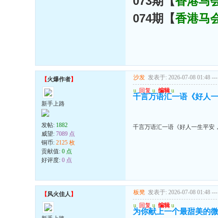
073期【
香港马
074期【
香港马
沙发
发表于: 2026-07-08 01:48
---
【
火爆作者
】
u
回复
u
编辑
u
千言万语汇一语《好人
新手上路
发帖:
1882
千言万语汇一语《好人一生平安
威望:
7089 点
铜币:
2125 枚
贡献值:
0 点
好评度:
0 点
板凳
发表于: 2026-07-08 01:48
---
【
风火佳人
】
u
回复
u
编辑
u
为你献上一个最甜美的