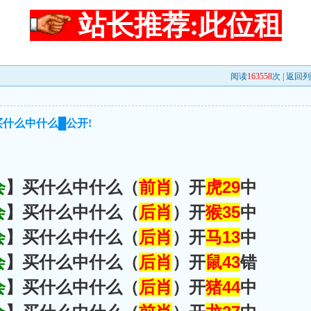
站长推荐:此位租
阅读
163558
次 |
返回列
买什么中什么█公开!
会
】买什么中什么（
前肖
）开
虎29
中
会
】买什么中什么（
后肖
）开
猴35
中
会
】买什么中什么（
后肖
）开
马13
中
会
】买什么中什么（
后肖
）开
鼠43
错
会
】买什么中什么（
后肖
）开
猪44
中