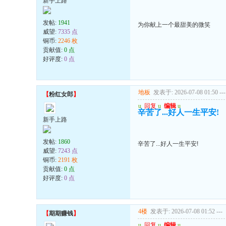
新手上路
发帖:
1941
为你献上一个最甜美的微笑
威望:
7335 点
铜币:
2246 枚
贡献值:
0 点
好评度:
0 点
地板
发表于: 2026-07-08 01:50
---
【
粉红女郎
】
u
回复
u
编辑
u
辛苦了...好人一生平安!
新手上路
发帖:
1860
辛苦了...好人一生平安!
威望:
7243 点
铜币:
2191 枚
贡献值:
0 点
好评度:
0 点
4楼
发表于: 2026-07-08 01:52
---
【
期期赚钱
】
u
回复
u
编辑
u