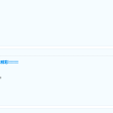
!!!!!!!
!