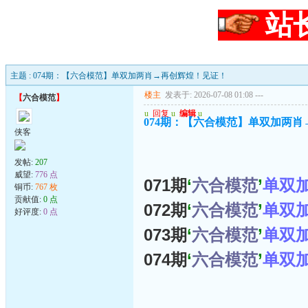
站
主题 : 074期：【六合模范】单双加两肖→再创辉煌！见证！
楼主
发表于: 2026-07-08 01:08
---
【
六合模范
】
u
回复
u
编辑
u
074期：【六合模范】单双加两
侠客
发帖:
207
威望:
776 点
071期
‘
六合模范
’
单双
铜币:
767 枚
贡献值:
0 点
072期
‘
六合模范
’
单双
好评度:
0 点
073期
‘
六合模范
’
单双
074期
‘
六合模范
’
单双