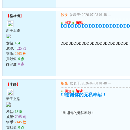
沙发
发表于: 2026-07-08 01:48
---
【
格格情
】
u
回复
u
编辑
u
DDDDDDDDDDDDDDDDDDD
新手上路
发帖:
454
DDDDDDDDDDDDDDDDDDDDDDDDDD
威望:
4525 点
铜币:
2263 枚
贡献值:
0 点
好评度:
0 点
板凳
发表于: 2026-07-08 01:48
---
【
李静
】
u
回复
u
编辑
u
!!!谢谢你的无私奉献！
新手上路
发帖:
1810
!!!谢谢你的无私奉献！
威望:
7065 点
铜币:
2145 枚
贡献值:
0 点