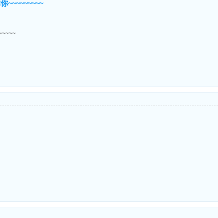
~~~~~~~~
~~~~