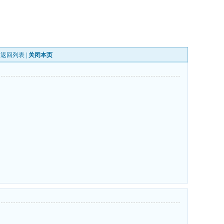
|
返回列表
|
关闭本页