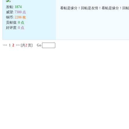
发帖:
1874
看帖是缘分！回帖是友情！看帖是缘分！回
威望:
7300 点
铜币:
2206 枚
贡献值:
0 点
好评度:
0 点
<<
1
2
>>
[共
2
页] Go