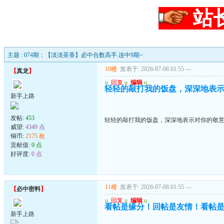
站
主题 : 074期：【淡淡茶香】必中合数高手.连中9期~
10楼
发表于: 2026-07-08 01:55
---
【
真龙
】
u
回复
u
编辑
u
轻轻的敲打我的饭盘，深深地表
新手上路
发帖:
453
轻轻的敲打我的饭盘，深深地表示对你的敬
威望:
4349 点
铜币:
2175 枚
贡献值:
0 点
好评度:
0 点
11楼
发表于: 2026-07-08 01:55
---
【
必中密料
】
u
回复
u
编辑
u
看帖是缘分！回帖是友情！看帖
新手上路