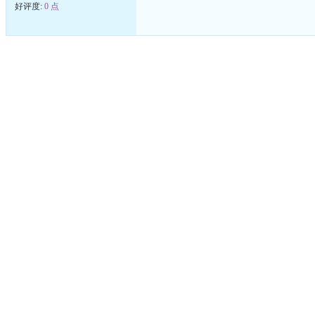
好评度:
0 点