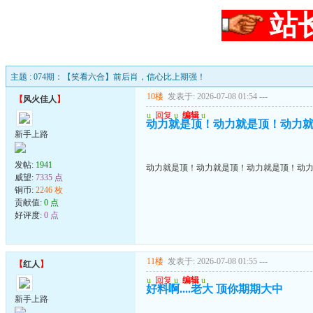
站
主题 : 074期：【笑看六合】前后肖，信心比上期强！
10楼
发表于: 2026-07-08 01:54
---
【
风火佳人
】
u
回复
u
编辑
u
动力就是顶！动力就是顶！动力
新手上路
发帖:
1941
动力就是顶！动力就是顶！动力就是顶！动
威望:
7335 点
铜币:
2246 枚
贡献值:
0 点
好评度:
0 点
11楼
发表于: 2026-07-08 01:55
---
【
红人
】
u
回复
u
编辑
u
好料啊....老大 顶你期期大中
新手上路