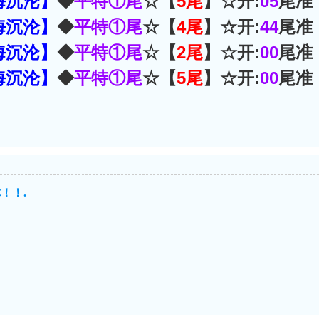
海沉沦】
◆
平特①尾
☆【
5尾
】☆开:
05
尾准
海沉沦】
◆
平特①尾
☆【
4尾
】☆开:
44
尾准
海沉沦】
◆
平特①尾
☆【
2尾
】☆开:
00
尾准
海沉沦】
◆
平特①尾
☆【
5尾
】☆开:
00
尾准
！！.