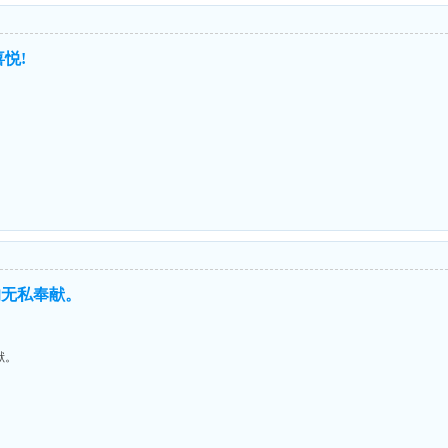
悦!
的无私奉献。
献。