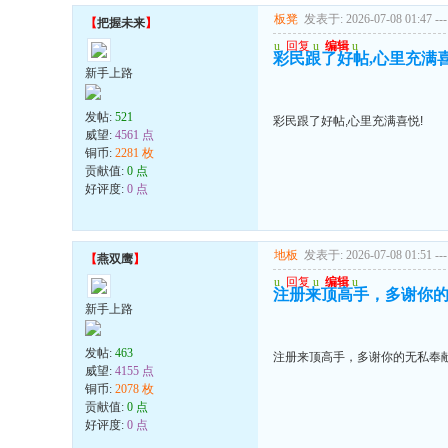
板凳
发表于: 2026-07-08 01:47
---
【
把握未来
】
u
回复
u
编辑
u
彩民跟了好帖,心里充满喜
新手上路
发帖:
521
彩民跟了好帖,心里充满喜悦!
威望:
4561 点
铜币:
2281 枚
贡献值:
0 点
好评度:
0 点
地板
发表于: 2026-07-08 01:51
---
【
燕双鹰
】
u
回复
u
编辑
u
注册来顶高手，多谢你
新手上路
发帖:
463
注册来顶高手，多谢你的无私奉
威望:
4155 点
铜币:
2078 枚
贡献值:
0 点
好评度:
0 点