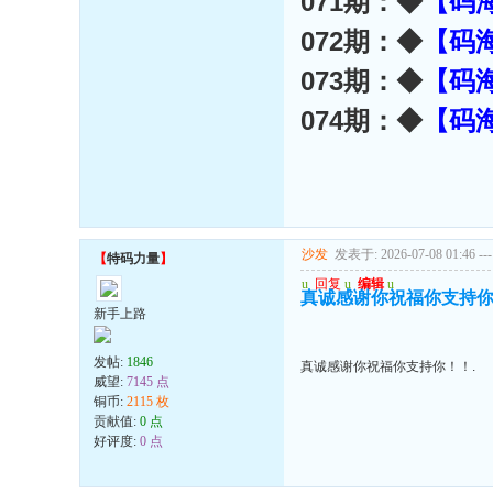
071期：◆
【码
072期：◆
【码
073期：◆
【码
074期：◆
【码
沙发
发表于: 2026-07-08 01:46
---
【
特码力量
】
u
回复
u
编辑
u
真诚感谢你祝福你支持你
新手上路
发帖:
1846
真诚感谢你祝福你支持你！！.
威望:
7145 点
铜币:
2115 枚
贡献值:
0 点
好评度:
0 点