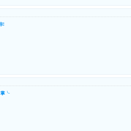
你!
╮掌╰