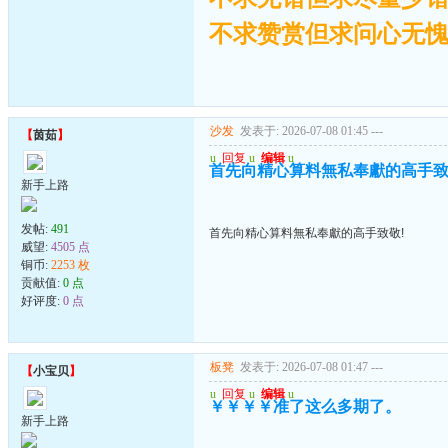
不求赞赏但求问心无
沙发
发表于: 2026-07-08 01:45
---
【
茵茹
】
u
回复
u
编辑
u
首先向精心算料無私奉獻的高手致
新手上路
发帖:
491
首先向精心算料無私奉獻的高手致敬!
威望:
4505 点
铜币:
2253 枚
贡献值:
0 点
好评度:
0 点
板凳
发表于: 2026-07-08 01:47
---
【
小宝贝
】
u
回复
u
编辑
u
￥￥￥￥准了这么多期了。
新手上路