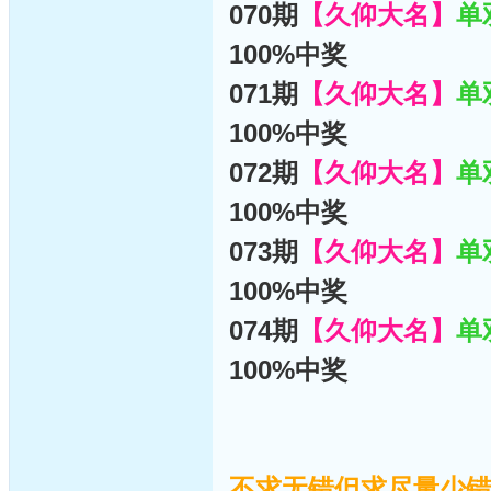
070期
【久仰大名】
单
100%中奖
071期
【久仰大名】
单
100%中奖
072期
【久仰大名】
单
100%中奖
073期
【久仰大名】
单
100%中奖
074期
【久仰大名】
单
100%中奖
不求无错但求尽量少