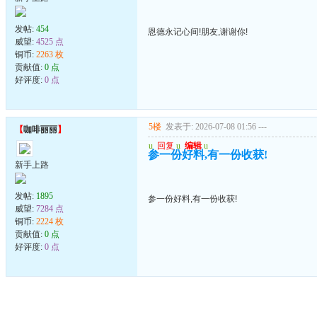
发帖:
454
恩德永记心间!朋友,谢谢你!
威望:
4525 点
铜币:
2263 枚
贡献值:
0 点
好评度:
0 点
5楼
发表于: 2026-07-08 01:56
---
【
咖啡丽丽
】
u
回复
u
编辑
u
参一份好料,有一份收获!
新手上路
发帖:
1895
参一份好料,有一份收获!
威望:
7284 点
铜币:
2224 枚
贡献值:
0 点
好评度:
0 点