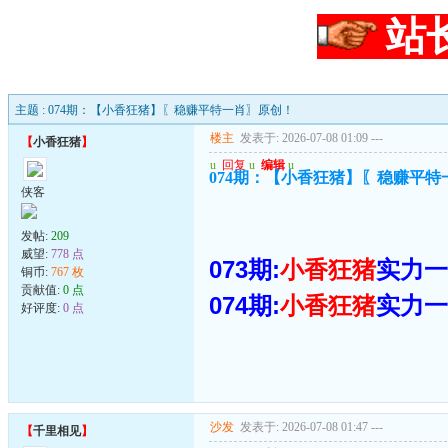
站
主题 : 074期：【小香狂猪】〖稳赚平特一肖〗原创！
楼主
发表于: 2026-07-08 01:09
---
【
小香狂猪
】
u
回复
u
编辑
u
074期：【小香狂猪】〖稳赚平特
侠客
发帖:
209
威望:
778 点
073期:
小香狂猪
实力一
铜币:
767 枚
贡献值:
0 点
074期:
小香狂猪
实力一
好评度:
0 点
沙发
发表于: 2026-07-08 01:47
---
【
千里相见
】