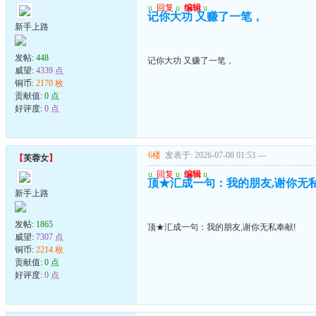
u
回复
u
编辑
u
记你大功 又赚了一笔，
新手上路
发帖:
448
记你大功 又赚了一笔，
威望:
4339 点
铜币:
2170 枚
贡献值:
0 点
好评度:
0 点
6楼
发表于: 2026-07-08 01:53
---
【
芙蓉女
】
u
回复
u
编辑
u
顶★汇成一句：我的朋友,谢你无私
新手上路
发帖:
1865
顶★汇成一句：我的朋友,谢你无私奉献!
威望:
7307 点
铜币:
2214 枚
贡献值:
0 点
好评度:
0 点