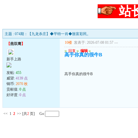
站
主题 : 074期：【九龙杀庄】◆平特一肖◆致富彩民。
10楼
发表于: 2026-07-08 01:57
---
【
燕双鹰
】
u
回复
u
编辑
u
高手你真的很牛B
新手上路
发帖:
455
高手你真的很牛B
威望:
4139 点
铜币:
2070 枚
贡献值:
0 点
好评度:
0 点
<<
1
2
>>
[共
2
页] Go