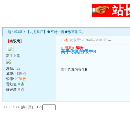
站
主题 : 074期：【九龙杀庄】◆平特一肖◆致富彩民。
10楼
发表于: 2026-07-08 01:57
---
【
燕双鹰
】
u
回复
u
编辑
u
高手你真的很牛B
新手上路
发帖:
455
高手你真的很牛B
威望:
4139 点
铜币:
2070 枚
贡献值:
0 点
好评度:
0 点
<<
1
2
>>
[共
2
页] Go