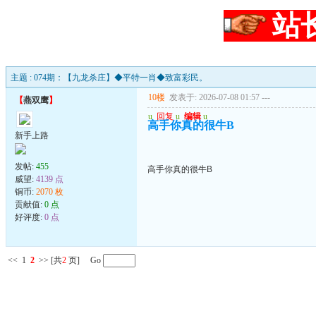
站
主题 : 074期：【九龙杀庄】◆平特一肖◆致富彩民。
10楼
发表于: 2026-07-08 01:57
---
【
燕双鹰
】
u
回复
u
编辑
u
高手你真的很牛B
新手上路
发帖:
455
高手你真的很牛B
威望:
4139 点
铜币:
2070 枚
贡献值:
0 点
好评度:
0 点
<<
1
2
>>
[共
2
页] Go