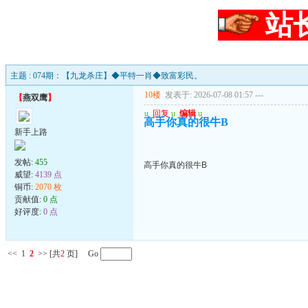
站
主题 : 074期：【九龙杀庄】◆平特一肖◆致富彩民。
10楼
发表于: 2026-07-08 01:57
---
【
燕双鹰
】
u
回复
u
编辑
u
高手你真的很牛B
新手上路
发帖:
455
高手你真的很牛B
威望:
4139 点
铜币:
2070 枚
贡献值:
0 点
好评度:
0 点
<<
1
2
>>
[共
2
页] Go