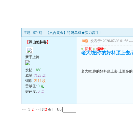
主题 : 074期：【六合黄金】特码单双★实力高手！
10楼
发表于: 2026-07-08 01:56
---
【
深山悠林客
】
u
回复
u
编辑
u
老大!把你的好料顶上去
新手上路
发帖:
1850
老大!把你的好料顶上去,让更多
威望:
7123 点
铜币:
2114 枚
贡献值:
0 点
好评度:
0 点
<<
1
2
>>
[共
2
页] Go