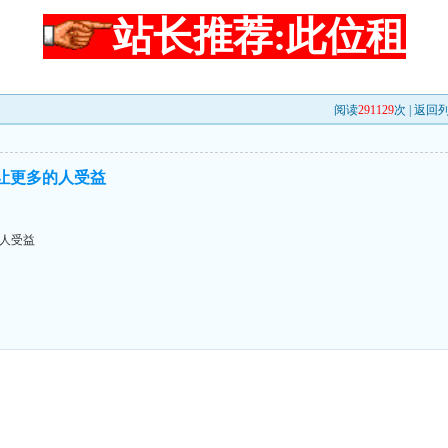
站长推荐:此位租
阅读
291129
次 |
返回
,让更多的人受益
的人受益