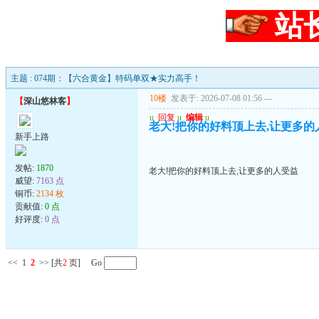
站
主题 : 074期：【六合黄金】特码单双★实力高手！
10楼
发表于: 2026-07-08 01:56
---
【
深山悠林客
】
u
回复
u
编辑
u
老大!把你的好料顶上去,让更多的
新手上路
发帖:
1870
老大!把你的好料顶上去,让更多的人受益
威望:
7163 点
铜币:
2134 枚
贡献值:
0 点
好评度:
0 点
<<
1
2
>>
[共
2
页] Go