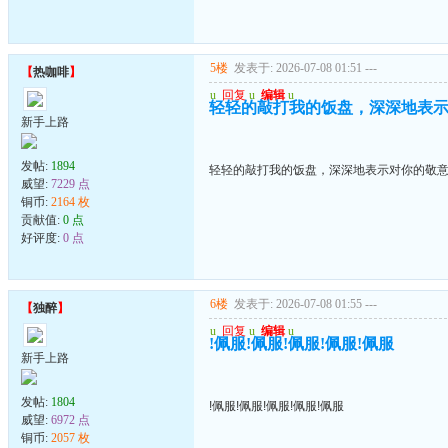
5楼
发表于: 2026-07-08 01:51
---
【
热咖啡
】
u
回复
u
编辑
u
轻轻的敲打我的饭盘，深深地表
新手上路
发帖:
1894
轻轻的敲打我的饭盘，深深地表示对你的敬
威望:
7229 点
铜币:
2164 枚
贡献值:
0 点
好评度:
0 点
6楼
发表于: 2026-07-08 01:55
---
【
独醉
】
u
回复
u
编辑
u
!佩服!佩服!佩服!佩服!佩服
新手上路
发帖:
1804
!佩服!佩服!佩服!佩服!佩服
威望:
6972 点
铜币:
2057 枚