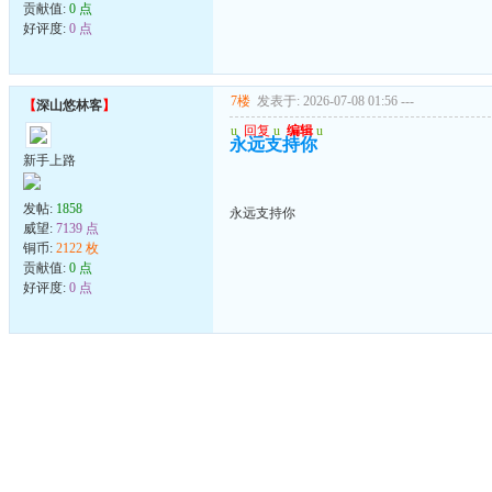
贡献值:
0 点
好评度:
0 点
7楼
发表于: 2026-07-08 01:56
---
【
深山悠林客
】
u
回复
u
编辑
u
永远支持你
新手上路
发帖:
1858
永远支持你
威望:
7139 点
铜币:
2122 枚
贡献值:
0 点
好评度:
0 点