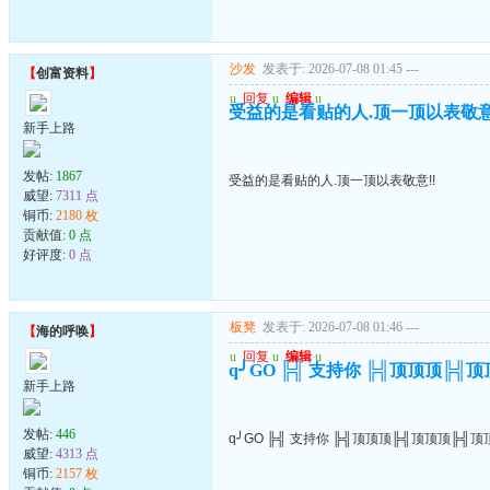
沙发
发表于: 2026-07-08 01:45
---
【
创富资料
】
u
回复
u
编辑
u
受益的是看贴的人.顶一顶以表敬意
新手上路
发帖:
1867
受益的是看贴的人.顶一顶以表敬意!!
威望:
7311 点
铜币:
2180 枚
贡献值:
0 点
好评度:
0 点
板凳
发表于: 2026-07-08 01:46
---
【
海的呼唤
】
u
回复
u
编辑
u
q╯GO ╠╣ 支持你 ╠╣顶顶顶╠╣
新手上路
发帖:
446
q╯GO ╠╣ 支持你 ╠╣顶顶顶╠╣顶顶顶╠╣顶
威望:
4313 点
铜币:
2157 枚