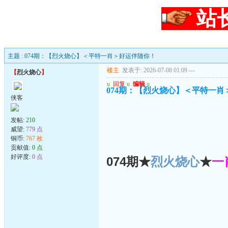
站
主题 : 074期：【烈火烧心】＜平特一肖＞好运伴随你！
楼主
发表于: 2026-07-08 01:09
---
【
烈火烧心
】
u
回复
u
编辑
u
074期：【烈火烧心】＜平特一
侠客
发帖:
210
威望:
779 点
铜币:
767 枚
贡献值:
0 点
好评度:
0 点
074期★
烈火烧心
★
一