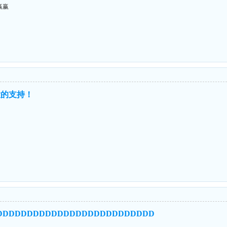
赢赢
大的支持！
！
DDDDDDDDDDDDDDDDDDDDDDDDDD