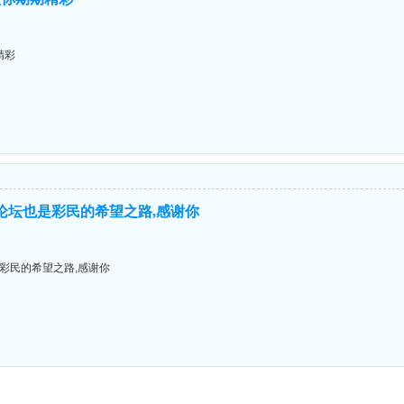
期精彩
,论坛也是彩民的希望之路,感谢你
是彩民的希望之路,感谢你