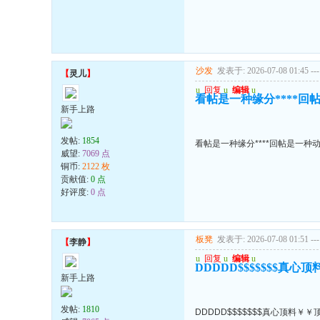
沙发
发表于: 2026-07-08 01:45
---
【
灵儿
】
u
回复
u
编辑
u
看帖是一种缘分****回
新手上路
发帖:
1854
看帖是一种缘分****回帖是一种
威望:
7069 点
铜币:
2122 枚
贡献值:
0 点
好评度:
0 点
板凳
发表于: 2026-07-08 01:51
---
【
李静
】
u
回复
u
编辑
u
DDDDD$$$$$$$真
新手上路
发帖:
1810
DDDDD$$$$$$$真心顶料￥