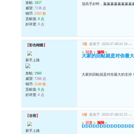
发帖:
1827
顶高手好料，赢赢赢赢赢赢赢赢
威望:
7138 点
铜币:
2163 枚
贡献值:
0 点
好评度:
0 点
5楼
发表于: 2026-07-08 01:54
---
【
彩色蝴蝶
】
u
回复
u
编辑
u
大家的回帖就是对你最
新手上路
发帖:
1960
大家的回帖就是对你最大的支持
威望:
7266 点
铜币:
2146 枚
贡献值:
0 点
好评度:
0 点
6楼
发表于: 2026-07-08 01:55
---
【
谷雨
】
u
回复
u
编辑
u
DDDDDDDDDDDDDD
新手上路