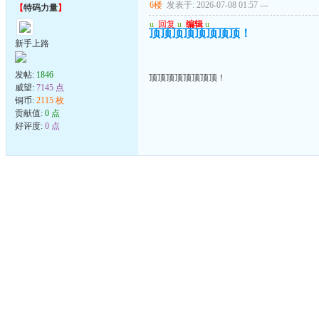
6楼
发表于: 2026-07-08 01:57
---
【
特码力量
】
u
回复
u
编辑
u
顶顶顶顶顶顶顶顶！
新手上路
发帖:
1846
顶顶顶顶顶顶顶顶！
威望:
7145 点
铜币:
2115 枚
贡献值:
0 点
好评度:
0 点