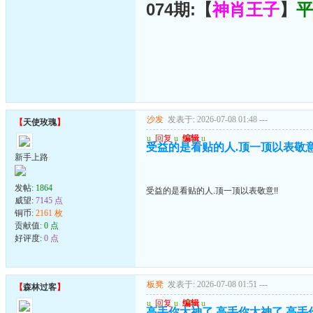
074期:【
神肖王子
】
平
沙发
发表于: 2026-07-08 01:48
---
【
天使玫瑰
】
u
回复
u
编辑
u
受益的是看贴的人.顶一顶以表敬意
新手上路
发帖:
1864
受益的是看贴的人.顶一顶以表敬意!!
威望:
7145 点
铜币:
2161 枚
贡献值:
0 点
好评度:
0 点
板凳
发表于: 2026-07-08 01:51
---
【
森林过客
】
u
回复
u
编辑
u
高手你太神了.高手你太神了.高手