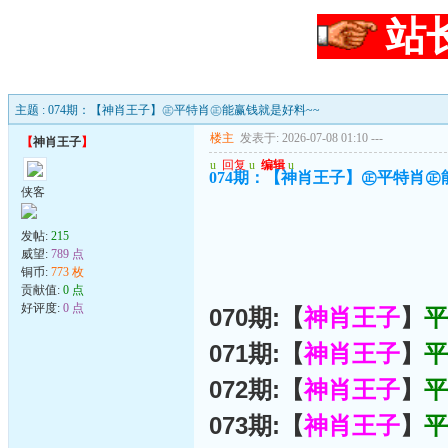
站
主题 : 074期：【神肖王子】㊣平特肖㊣能赢钱就是好料~~
楼主
发表于: 2026-07-08 01:10
---
【
神肖王子
】
u
回复
u
编辑
u
074期：【神肖王子】㊣平特肖㊣
侠客
发帖:
215
威望:
789 点
铜币:
773 枚
贡献值:
0 点
好评度:
0 点
070期:【
神肖王子
】
平
071期:【
神肖王子
】
平
072期:【
神肖王子
】
平
073期:【
神肖王子
】
平