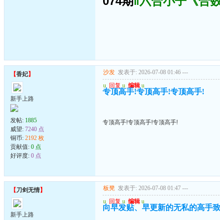
074期
‖六合小子《合数
沙发
发表于: 2026-07-08 01:46
---
【
香妃
】
u
回复
u
编辑
u
专顶高手!专顶高手!专顶高手!
新手上路
发帖:
1885
专顶高手!专顶高手!专顶高手!
威望:
7240 点
铜币:
2192 枚
贡献值:
0 点
好评度:
0 点
板凳
发表于: 2026-07-08 01:47
---
【
刀剑无情
】
u
回复
u
编辑
u
向早发贴、早更新的无私的高手致
新手上路