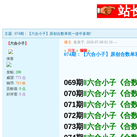
站
主题 : 074期：【六合小子】原创合数单双━连中多期!
楼主
发表于: 2026-07-08 01:10
---
【
六合小子
】
u
回复
u
编辑
u
074期：【六合小子】原创合数单
侠客
发帖:
208
威望:
773 点
069期
‖六合小子《合数
铜币:
763 枚
贡献值:
0 点
070期
‖六合小子《合数
好评度:
0 点
071期
‖六合小子《合数
072期
‖六合小子《合数
073期
‖六合小子《合数