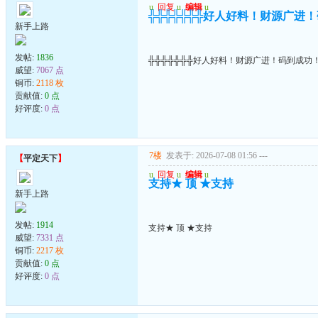
u
回复
u
编辑
u
╬╬╬╬╬╬╬好人好料！财源广进
新手上路
发帖:
1836
╬╬╬╬╬╬╬好人好料！财源广进！码到成功
威望:
7067 点
铜币:
2118 枚
贡献值:
0 点
好评度:
0 点
7楼
发表于: 2026-07-08 01:56
---
【
平定天下
】
u
回复
u
编辑
u
支持★ 顶 ★支持
新手上路
发帖:
1914
支持★ 顶 ★支持
威望:
7331 点
铜币:
2217 枚
贡献值:
0 点
好评度:
0 点