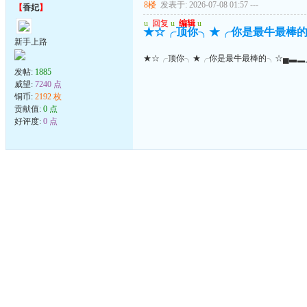
8楼
发表于: 2026-07-08 01:57
---
【
香妃
】
u
回复
u
编辑
u
★☆╭顶你╮★╭你是最牛最棒的
新手上路
★☆╭顶你╮★╭你是最牛最棒的╮☆▄▃▂
发帖:
1885
威望:
7240 点
铜币:
2192 枚
贡献值:
0 点
好评度:
0 点