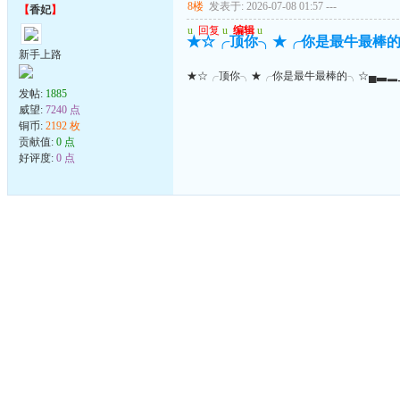
8楼
发表于: 2026-07-08 01:57
---
【
香妃
】
u
回复
u
编辑
u
★☆╭顶你╮★╭你是最牛最棒的
新手上路
★☆╭顶你╮★╭你是最牛最棒的╮☆▄▃▂
发帖:
1885
威望:
7240 点
铜币:
2192 枚
贡献值:
0 点
好评度:
0 点