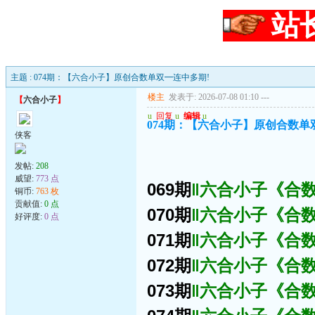
站
主题 : 074期：【六合小子】原创合数单双━连中多期!
楼主
发表于: 2026-07-08 01:10
---
【
六合小子
】
u
回复
u
编辑
u
074期：【六合小子】原创合数单
侠客
发帖:
208
威望:
773 点
069期
‖六合小子《合数
铜币:
763 枚
贡献值:
0 点
070期
‖六合小子《合数
好评度:
0 点
071期
‖六合小子《合数
072期
‖六合小子《合数
073期
‖六合小子《合数