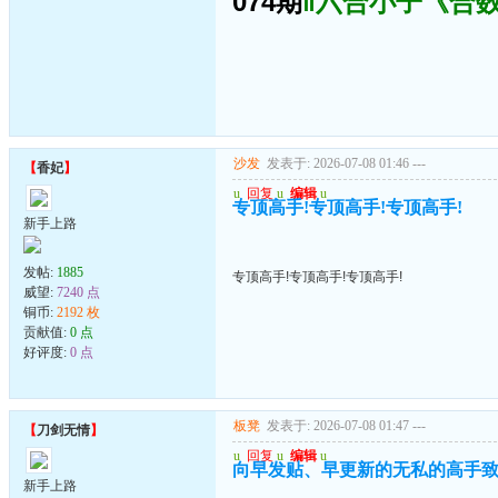
074期
‖六合小子《合数
沙发
发表于: 2026-07-08 01:46
---
【
香妃
】
u
回复
u
编辑
u
专顶高手!专顶高手!专顶高手!
新手上路
发帖:
1885
专顶高手!专顶高手!专顶高手!
威望:
7240 点
铜币:
2192 枚
贡献值:
0 点
好评度:
0 点
板凳
发表于: 2026-07-08 01:47
---
【
刀剑无情
】
u
回复
u
编辑
u
向早发贴、早更新的无私的高手致
新手上路