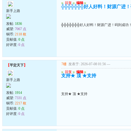
u
回复
u
编辑
u
╬╬╬╬╬╬╬好人好料！财源广进
新手上路
发帖:
1836
╬╬╬╬╬╬╬好人好料！财源广进！码到成功
威望:
7067 点
铜币:
2118 枚
贡献值:
0 点
好评度:
0 点
7楼
发表于: 2026-07-08 01:56
---
【
平定天下
】
u
回复
u
编辑
u
支持★ 顶 ★支持
新手上路
发帖:
1914
支持★ 顶 ★支持
威望:
7331 点
铜币:
2217 枚
贡献值:
0 点
好评度:
0 点