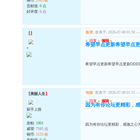
铜币:
2163 枚
贡献值:
0 点
好评度:
0 点
板凳
发表于: 2026-07-08 01:50
---
【
】
u
回复
u
编辑
u
希望早点更新希望早点更
*
希望早点更新希望早点更新DDD
地板
发表于: 2026-07-08 01:51
---
【
美丽人生
】
u
回复
u
编辑
u
因为有你论坛更精彩，
新手上路
发帖:
1901
因为有你论坛更精彩，感激之心
威望:
7165 点
铜币:
2153 枚
贡献值:
0 点