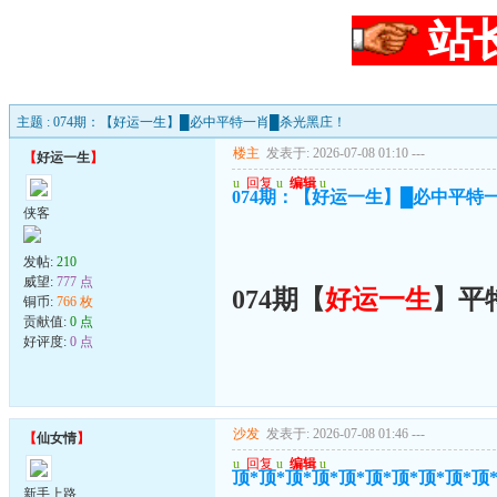
站
主题 : 074期：【好运一生】█必中平特一肖█杀光黑庄！
楼主
发表于: 2026-07-08 01:10
---
【
好运一生
】
u
回复
u
编辑
u
074期：【好运一生】█必中平特
侠客
发帖:
210
威望:
777 点
074期【
好运一生
】平
铜币:
766 枚
贡献值:
0 点
好评度:
0 点
沙发
发表于: 2026-07-08 01:46
---
【
仙女情
】
u
回复
u
编辑
u
顶*顶*顶*顶*顶*顶*顶*顶*顶*顶
新手上路