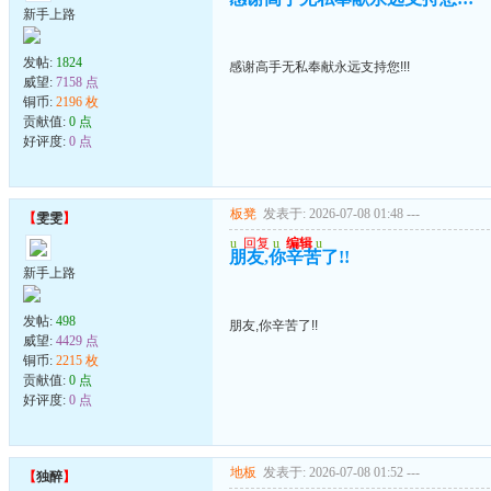
新手上路
发帖:
1824
感谢高手无私奉献永远支持您!!!
威望:
7158 点
铜币:
2196 枚
贡献值:
0 点
好评度:
0 点
板凳
发表于: 2026-07-08 01:48
---
【
雯雯
】
u
回复
u
编辑
u
朋友,你辛苦了!!
新手上路
发帖:
498
朋友,你辛苦了!!
威望:
4429 点
铜币:
2215 枚
贡献值:
0 点
好评度:
0 点
地板
发表于: 2026-07-08 01:52
---
【
独醉
】