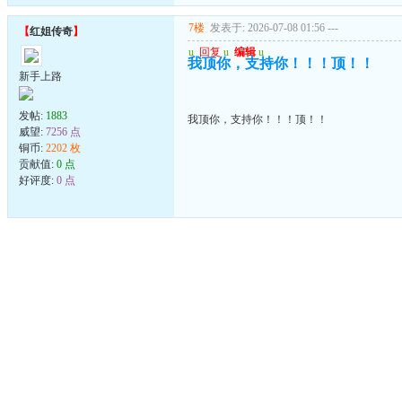
7楼
发表于: 2026-07-08 01:56
---
【
红姐传奇
】
u
回复
u
编辑
u
我顶你，支持你！！！顶！！
新手上路
发帖:
1883
我顶你，支持你！！！顶！！
威望:
7256 点
铜币:
2202 枚
贡献值:
0 点
好评度:
0 点