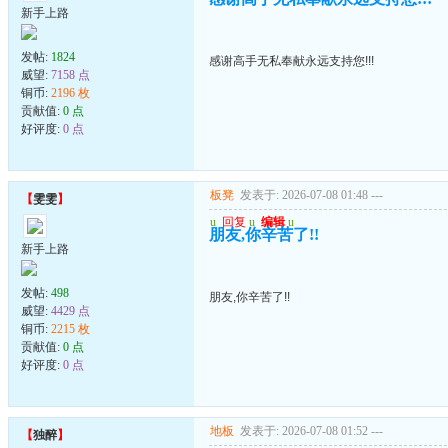
新手上路
发帖:
1824
感谢高手无私奉献永远支持您!!!
威望:
7158 点
铜币:
2196 枚
贡献值:
0 点
好评度:
0 点
板凳
发表于: 2026-07-08 01:48
---
【
雯雯
】
u
回复
u
编辑
u
朋友,你辛苦了!!
新手上路
发帖:
498
朋友,你辛苦了!!
威望:
4429 点
铜币:
2215 枚
贡献值:
0 点
好评度:
0 点
地板
发表于: 2026-07-08 01:52
---
【
独醉
】