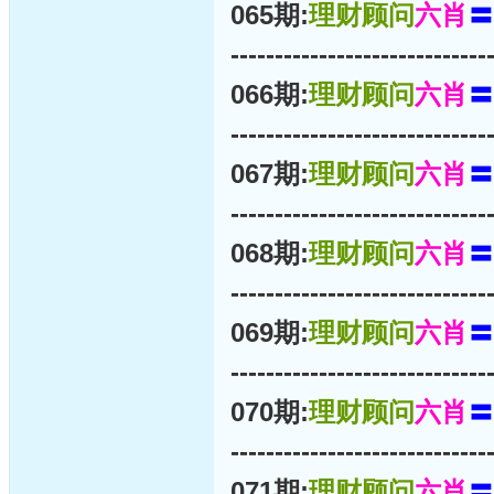
065期:
理财顾问
六肖
〓
-----------------------------
066期:
理财顾问
六肖
〓
-----------------------------
067期:
理财顾问
六肖
〓
-----------------------------
068期:
理财顾问
六肖
〓
-----------------------------
069期:
理财顾问
六肖
〓
-----------------------------
070期:
理财顾问
六肖
〓
-----------------------------
071期:
理财顾问
六肖
〓