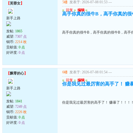
5楼
发表于: 2026-07-08 01:53
---
【
芙蓉女
】
u
回复
u
编辑
u
高手你真的很牛B，高手你真的很
新手上路
发帖:
1865
高手你真的很牛B，高手你真的很牛B，高手
威望:
7307 点
铜币:
2214 枚
贡献值:
0 点
好评度:
0 点
6楼
发表于: 2026-07-08 01:54
---
【
飘零的心
】
u
回复
u
编辑
u
你是我见过最厉害的高手了！ 赚
新手上路
发帖:
1841
你是我见过最厉害的高手了！ 赚暴了！！！
威望:
7249 点
铜币:
2226 枚
贡献值:
0 点
好评度:
0 点