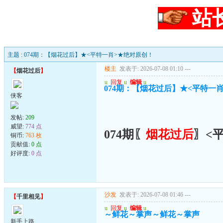
站
主题 : 074期：【烟花过后】★<平特一肖>★绝对原创！
楼主
发表于: 2026-07-08 01:10
---
【
烟花过后
】
u
回复
u
编辑
u
074期：【烟花过后】★<平特一
侠客
发帖:
209
威望:
774 点
074期〖
烟花过后
〗<
铜币:
763 枚
贡献值:
0 点
好评度:
0 点
沙发
发表于: 2026-07-08 01:46
---
【
千里相见
】
u
回复
u
编辑
u
～鲜花～掌声～鲜花～掌声
新手上路