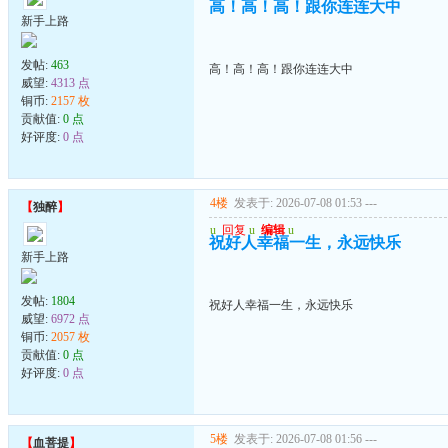
高！高！高！跟你连连大中
新手上路
发帖:
463
高！高！高！跟你连连大中
威望:
4313 点
铜币:
2157 枚
贡献值:
0 点
好评度:
0 点
4楼
发表于: 2026-07-08 01:53
---
【
独醉
】
u
回复
u
编辑
u
祝好人幸福一生，永远快乐
新手上路
发帖:
1804
祝好人幸福一生，永远快乐
威望:
6972 点
铜币:
2057 枚
贡献值:
0 点
好评度:
0 点
5楼
发表于: 2026-07-08 01:56
---
【
血菩提
】