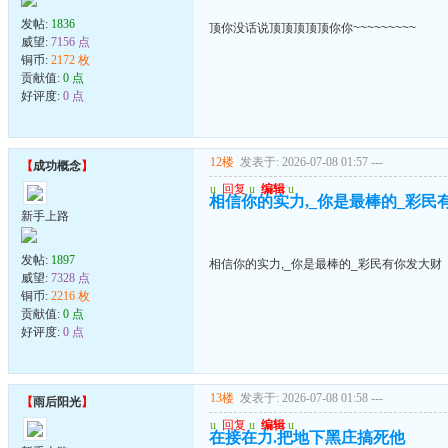
发帖:
1836
顶你没话说顶顶顶顶顶你你~~~~~~~~~
威望:
7156 点
铜币:
2172 枚
贡献值:
0 点
好评度:
0 点
12楼
发表于: 2026-07-08 01:57
---
【
成功概念
】
u
回复
u
编辑
u
相信你的实力,_你是最棒的_彩民
新手上路
发帖:
1897
相信你的实力,_你是最棒的_彩民有你发大财
威望:
7328 点
铜币:
2216 枚
贡献值:
0 点
好评度:
0 点
13楼
发表于: 2026-07-08 01:58
---
【
雨后阳光
】
u
回复
u
编辑
u
在接在力.把地下黑庄搞死他