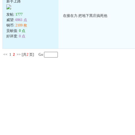
新手上路
发帖:
1777
在接在力.把地下黑庄搞死他
威望:
6961 点
铜币:
2109 枚
贡献值:
0 点
好评度:
0 点
<<
1
2
>>
[共
2
页] Go