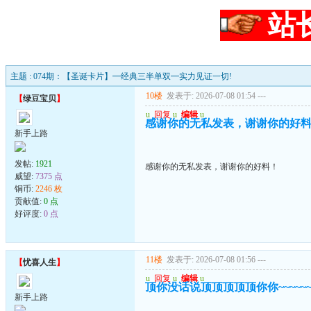
站
主题 : 074期：【圣诞卡片】━经典三半单双━实力见证一切!
10楼
发表于: 2026-07-08 01:54
---
【
绿豆宝贝
】
u
回复
u
编辑
u
感谢你的无私发表，谢谢你的好
新手上路
发帖:
1921
感谢你的无私发表，谢谢你的好料！
威望:
7375 点
铜币:
2246 枚
贡献值:
0 点
好评度:
0 点
11楼
发表于: 2026-07-08 01:56
---
【
忧喜人生
】
u
回复
u
编辑
u
顶你没话说顶顶顶顶顶你你~~~~~~~
新手上路