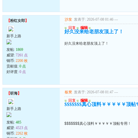
沙发
发表于: 2026-07-08 01:46
---
【
粉红女郎
】
u
回复
u
编辑
u
好久没来给老朋友顶上了！
新手上路
好久没来给老朋友顶上了！
发帖:
1869
威望:
7261 点
铜币:
2200 枚
贡献值:
0 点
好评度:
0 点
板凳
发表于: 2026-07-08 01:47
---
【
听海
】
u
回复
u
编辑
u
$$$$$$$真心顶料￥￥￥￥￥顶
新手上路
发帖:
485
$$$$$$$真心顶料￥￥￥￥￥顶帖专用！
威望:
4523 点
铜币:
2262 枚