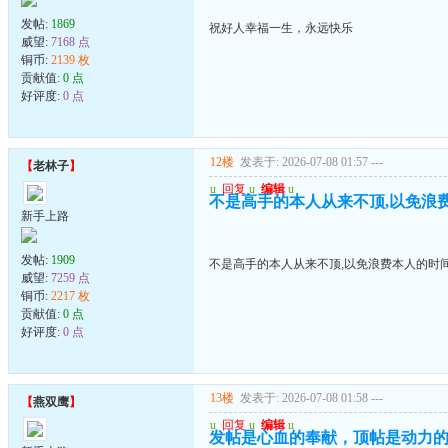
发帖:
1869
祝好人幸福一生，永远快乐
威望:
7168 点
铜币:
2139 枚
贡献值:
0 点
好评度:
0 点
12楼
发表于: 2026-07-08 01:57
---
【
老林子
】
u
回复
u
编辑
u
不是高手的本人从来不顶,以免浪
新手上路
发帖:
1909
不是高手的本人从来不顶,以免浪费本人的时
威望:
7259 点
铜币:
2217 枚
贡献值:
0 点
好评度:
0 点
13楼
发表于: 2026-07-08 01:58
---
【
燕双鹰
】
u
回复
u
编辑
u
发帖是心血的奉献，顶帖是动力的