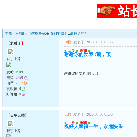
站
主题 : 074期：【依然爱你★原创平特】≡赢钱之中!
10楼
发表于: 2026-07-08 01:56
---
【
老林子
】
u
回复
u
编辑
u
谢谢你的发表 !顶，顶
新手上路
发帖:
1909
谢谢你的发表 !顶，顶
威望:
7259 点
铜币:
2217 枚
贡献值:
0 点
好评度:
0 点
11楼
发表于: 2026-07-08 01:56
---
【
天平元帅
】
u
回复
u
编辑
u
祝好人幸福一生，永远快乐
新手上路