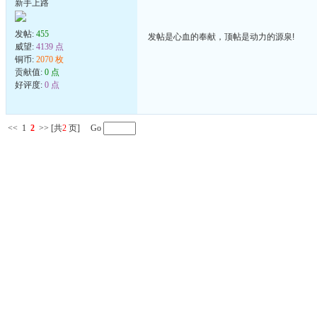
新手上路
发帖:
455
发帖是心血的奉献，顶帖是动力的源泉!
威望:
4139 点
铜币:
2070 枚
贡献值:
0 点
好评度:
0 点
<<
1
2
>>
[共
2
页] Go