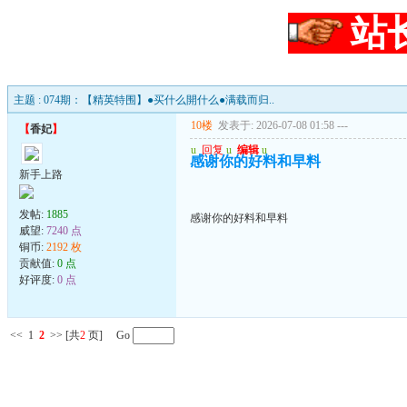
站
主题 : 074期：【精英特围】●买什么開什么●满载而归..
10楼
发表于: 2026-07-08 01:58
---
【
香妃
】
u
回复
u
编辑
u
感谢你的好料和早料
新手上路
发帖:
1885
感谢你的好料和早料
威望:
7240 点
铜币:
2192 枚
贡献值:
0 点
好评度:
0 点
<<
1
2
>>
[共
2
页] Go