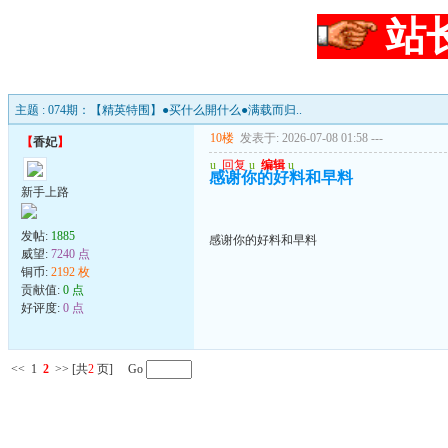
站
主题 : 074期：【精英特围】●买什么開什么●满载而归..
10楼
发表于: 2026-07-08 01:58
---
【
香妃
】
u
回复
u
编辑
u
感谢你的好料和早料
新手上路
发帖:
1885
感谢你的好料和早料
威望:
7240 点
铜币:
2192 枚
贡献值:
0 点
好评度:
0 点
<<
1
2
>>
[共
2
页] Go