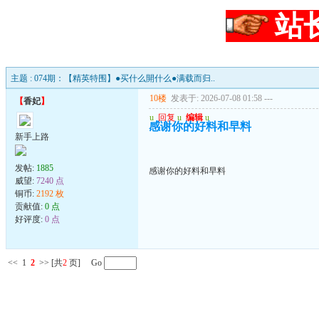
站
主题 : 074期：【精英特围】●买什么開什么●满载而归..
10楼
发表于: 2026-07-08 01:58
---
【
香妃
】
u
回复
u
编辑
u
感谢你的好料和早料
新手上路
发帖:
1885
感谢你的好料和早料
威望:
7240 点
铜币:
2192 枚
贡献值:
0 点
好评度:
0 点
<<
1
2
>>
[共
2
页] Go