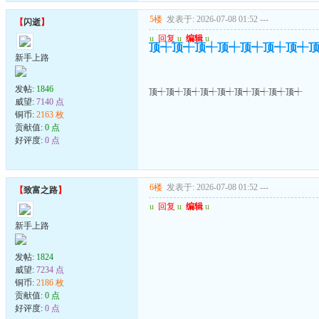
5楼
发表于: 2026-07-08 01:52
---
【
闪逝
】
u
回复
u
编辑
u
顶┽顶┽顶┽顶┽顶┽顶┽顶┽
新手上路
发帖:
1846
顶┽顶┽顶┽顶┽顶┽顶┽顶┽顶┽顶┽
威望:
7140 点
铜币:
2163 枚
贡献值:
0 点
好评度:
0 点
6楼
发表于: 2026-07-08 01:52
---
【
致富之路
】
u
回复
u
编辑
u
新手上路
发帖:
1824
威望:
7234 点
铜币:
2186 枚
贡献值:
0 点
好评度:
0 点