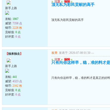
u
回复
u
编辑
u
顶无私为彩民贡献的高手
新手上路
发帖:
1867
顶无私为彩民贡献的高手
威望:
7358 点
铜币:
2228 枚
贡献值:
0 点
好评度:
0 点
板凳
发表于: 2026-07-08 01:50
---
【
独来独去
】
u
回复
u
编辑
u
只有向你这样早，稳，准的料才
新手上路
发帖:
441
只有向你这样早，稳，准的料才是真正的好
威望:
4323 点
铜币:
2162 枚
贡献值:
0 点
好评度:
0 点