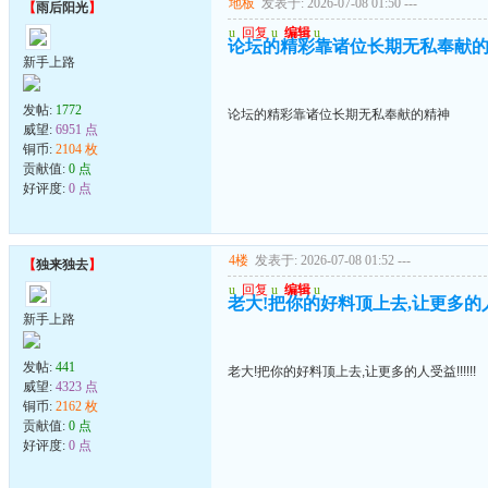
地板
发表于: 2026-07-08 01:50
---
【
雨后阳光
】
u
回复
u
编辑
u
论坛的精彩靠诸位长期无私奉献
新手上路
发帖:
1772
论坛的精彩靠诸位长期无私奉献的精神
威望:
6951 点
铜币:
2104 枚
贡献值:
0 点
好评度:
0 点
4楼
发表于: 2026-07-08 01:52
---
【
独来独去
】
u
回复
u
编辑
u
老大!把你的好料顶上去,让更多的人受益
新手上路
发帖:
441
老大!把你的好料顶上去,让更多的人受益!!!!!!
威望:
4323 点
铜币:
2162 枚
贡献值:
0 点
好评度:
0 点