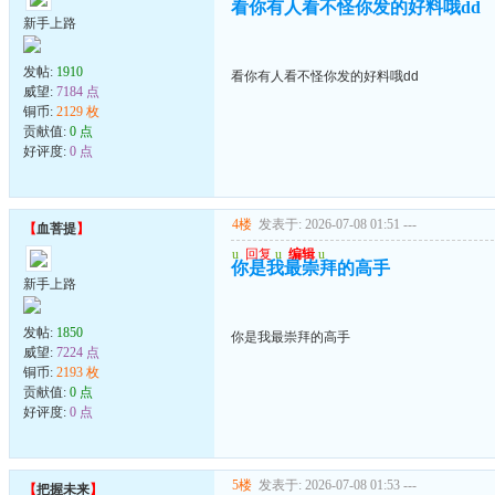
看你有人看不怪你发的好料哦dd
新手上路
发帖:
1910
看你有人看不怪你发的好料哦dd
威望:
7184 点
铜币:
2129 枚
贡献值:
0 点
好评度:
0 点
4楼
发表于: 2026-07-08 01:51
---
【
血菩提
】
u
回复
u
编辑
u
你是我最崇拜的高手
新手上路
发帖:
1850
你是我最崇拜的高手
威望:
7224 点
铜币:
2193 枚
贡献值:
0 点
好评度:
0 点
5楼
发表于: 2026-07-08 01:53
---
【
把握未来
】