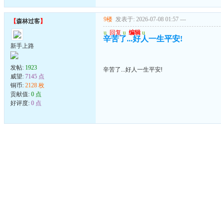
9楼
发表于: 2026-07-08 01:57
---
【
森林过客
】
u
回复
u
编辑
u
辛苦了...好人一生平安!
新手上路
发帖:
1923
辛苦了...好人一生平安!
威望:
7145 点
铜币:
2128 枚
贡献值:
0 点
好评度:
0 点