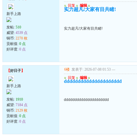
u
回复
u
编辑
u
实力超凡!大家有目共睹!
新手上路
发帖:
510
实力超凡!大家有目共睹!
威望:
4539 点
铜币:
2270 枚
贡献值:
0 点
好评度:
0 点
6楼
发表于: 2026-07-08 01:53
---
【
好日子
】
u
回复
u
编辑
u
ddddddddddddddddddddd
新手上路
发帖:
1910
ddddddddddddddddddddd
威望:
7184 点
铜币:
2129 枚
贡献值:
0 点
好评度:
0 点